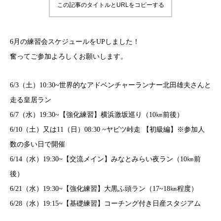
この記事のタイトルとURLをコピーする
6月の練習会スケジュールをUPしました！
奮ってご参加よろしくお願いします。
6/3（土）10:30~世界的なアドベンチャーランナー北田雄夫さんと
走る皇居ラン
6/7（水）19:30~【強化練習】横浜激坂巡り（10㎞前後）
6/10（土）又は11（日）08:30 ~ヤビツ峠走 【初級編】※参加人
数の多い日で開催
6/14（水）19:30~【交流メイン】みなとみらい夜ラン（10㎞前
後）
6/21（水）19:30~【強化練習】大黒ふ頭ラン（17~18㎞程度）
6/28（水）19:15~【基礎練習】コーチング付き日産スタジアム