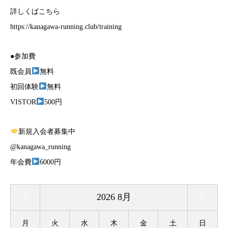
詳しくばこちら
https://kanagawa-running.club/training
●参加費
既会員
無料
初回体験
無料
VISTOR
500円
新規入会者募集中
@kanagawa_running
年会費
6000円
2026
8月
月
火
水
木
金
土
日