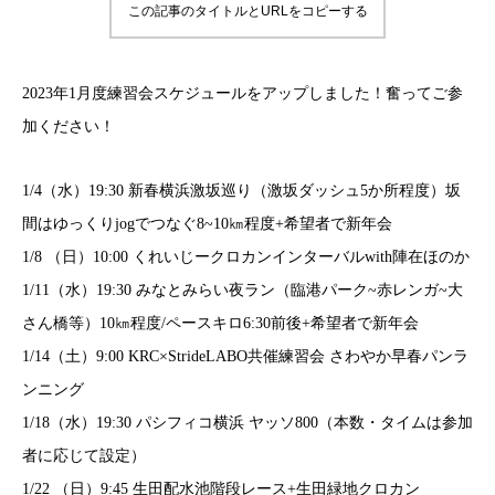
この記事のタイトルとURLをコピーする
2023年1月度練習会スケジュールをアップしました！奮ってご参
加ください！
1/4（水）19:30 新春横浜激坂巡り（激坂ダッシュ5か所程度）坂
間はゆっくりjogでつなぐ8~10㎞程度+希望者で新年会
1/8 （日）10:00 くれいじークロカンインターバルwith陣在ほのか
1/11（水）19:30 みなとみらい夜ラン（臨港パーク~赤レンガ~大
さん橋等）10㎞程度/ペースキロ6:30前後+希望者で新年会
1/14（土）9:00 KRC×StrideLABO共催練習会 さわやか早春パンラ
ンニング
1/18（水）19:30 パシフィコ横浜 ヤッソ800（本数・タイムは参加
者に応じて設定）
1/22 （日）9:45 生田配水池階段レース+生田緑地クロカン