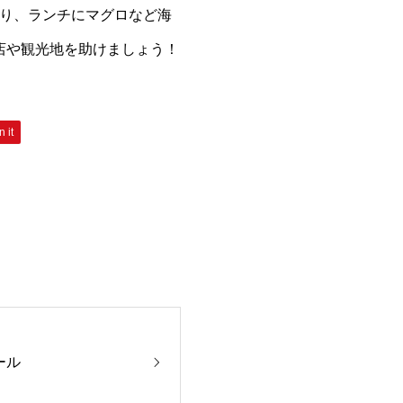
走り、ランチにマグロなど海
店や観光地を助けましょう！
n it
ール