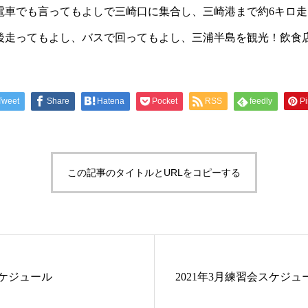
電車でも言ってもよしで三崎口に集合し、三崎港まで約6キロ
後走ってもよし、バスで回ってもよし、三浦半島を観光！飲食
Tweet
Share
Hatena
Pocket
RSS
feedly
Pi
この記事のタイトルとURLをコピーする
スケジュール
2021年3月練習会スケジュ