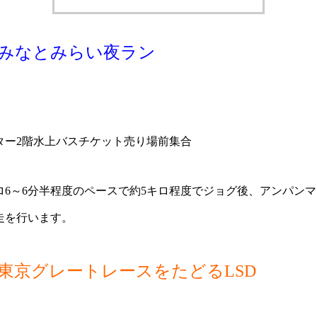
会】みなとみらい夜ラン
ター2階水上バスチケット売り場前集合
6～6分半程度のペースで約5キロ程度でジョグ後、アンパンマ
走を行います。
習会】東京グレートレースをたどるLSD