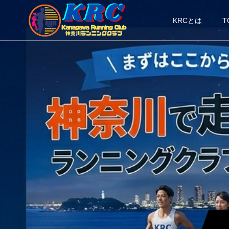
KRCとは
T